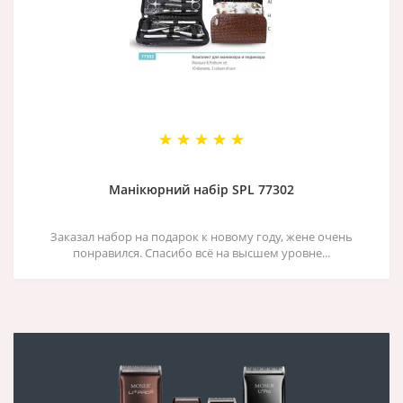
Манікюрний набір SPL 77302
Заказал набор на подарок к новому году, жене очень
понравился. Спасибо всё на высшем уровне...