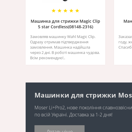
Машинка для стрижки Magic Clip
Ман
5 star Cordless(08148-2316)
Замовляв машинку Wahl Magic Clip.
Заказа
Одразу отримав підтвердження
году, 
замовлення. Машинка надійшла
Спасиб
через 2 дні. В роботі машинка чудова.
Всім рекомендую!..
Машинки для стрижки Moser 
Moser Li+Pro2, нове покоління славнозвіс
по всій Україні. Доставка за 1-2 дня!
Детальніше