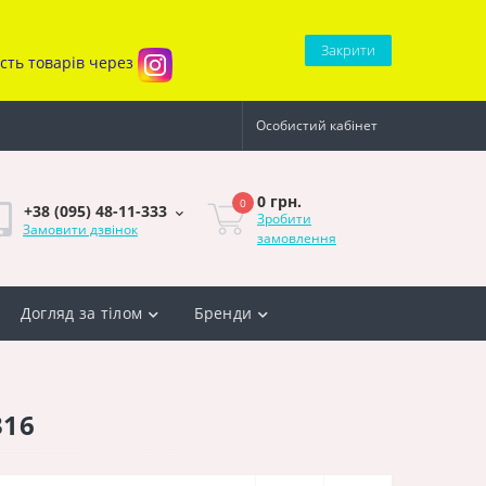
Закрити
ість товарів через
Особистий кабінет
0 грн.
0
+38 (095) 48-11-333
Зробити
Замовити дзвінок
замовлення
Догляд за тілом
Бренди
316