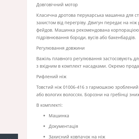
Довговічний мотор
Класична дротова перукарська машинка для ст
захистом від перегріву. Двигун передає на ніж
фейдов. Машинка рекомендована корпорацією W
підрівнювання бороди, вусів або бакенбардів.
Регулювання довжини
Важіль плавного регулювання застосовують для 
з вхідним в комплект насадками. Окремо прода
Рифлений ніж
Товстий ніж 01006-416 з гармошкою зроблений з
або вологих волоссях. Борозни на гребінці зн
В комплекті:
Машинка
Документація
Захисний ковпачок на ніж