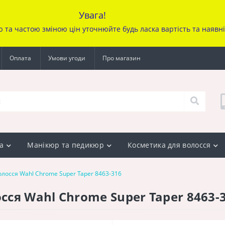
Увага!
ю та частою зміною цін уточ
нюйте будь ласка вартість та наявн
Оплата
Умови угоди
Про магазин
а
Манікюр та педикюр
Косметика для волосся
лосся Wahl Chrome Super Taper 8463-316
ся Wahl Chrome Super Taper 8463-