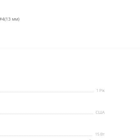
 #4(13 мм)
1 Рік
США
15 Вт