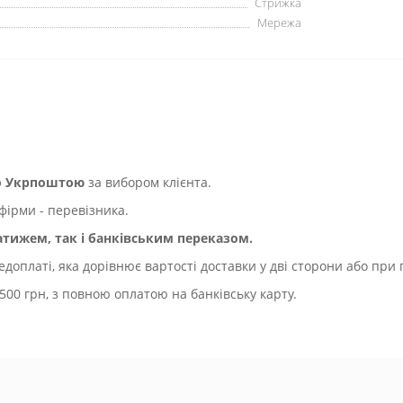
Стрижка
Мережа
бо Укрпоштою
за вибором клієнта.
фірми - перевізника.
ижем, так і банківським переказом.
оплаті, яка дорівнює вартості доставки у дві сторони або при 
500 грн, з повною оплатою на банківську карту.