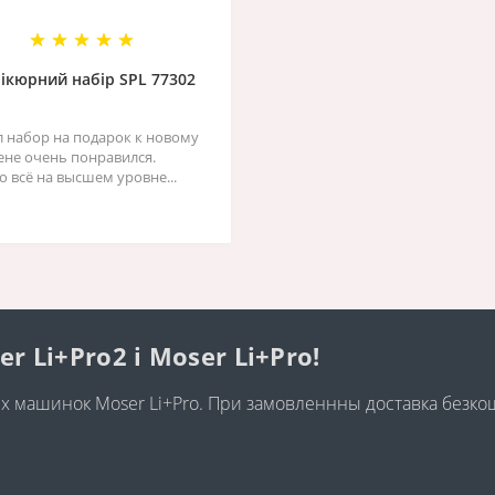
ікюрний набір SPL 77302
л набор на подарок к новому
жене очень понравился.
о всё на высшем уровне...
Li+Pro2 і Moser Li+Pro!
них машинок Moser Li+Pro. При замовленнны доставка безк