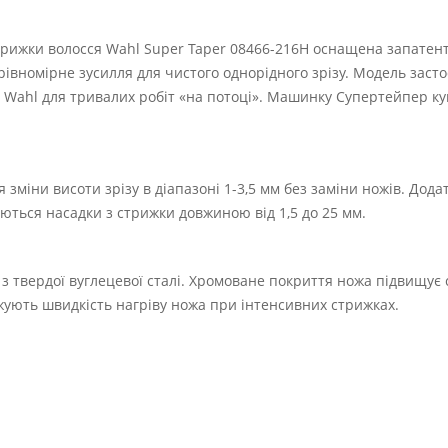
рижки волосся Wahl Super Taper 08466-216H оснащена запатен
 рівномірне зусилля для чистого однорідного зрізу. Модель заст
ahl для тривалих робіт «на потоці». Машинку Супертейпер ку
зміни висоти зрізу в діапазоні 1-3,5 мм без заміни ножів. Додат
ються насадки з стрижки довжиною від 1,5 до 25 мм.
 твердої вуглецевої сталі. Хромоване покриття ножа підвищує ст
ижують швидкість нагріву ножа при інтенсивних стрижках.