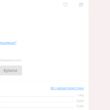
дешевше?
и передзвонимо
Купити
Всі характеристики
1 Рік
США
15 Вт