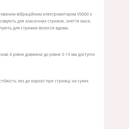
тованим вібраційним електромотором V5000 з
осовують для класичних стрижок, зняття маси,
пують для стрижки волосся вдома,
кові 4 рівня довжини до рівня 3-13 мм доступні
ійкість лез до корозії при стрижці на сухих