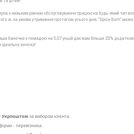
в та дітей!
а з низьким рівнем обслуговування працює на будь-який тип вол
го ж, за умови утримання протягом усього дня, "Spice Bom" може
, наша баночка з помадою на 5,07 унцій дає вам більше 20% додатко
ідеальну зачіску!
бо Укрпоштою
за вибором клієнта.
фірми - перевізника.