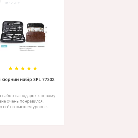
28.12.2021
ікюрний набір SPL 77302
л набор на подарок к новому
жене очень понравился.
о всё на высшем уровне...