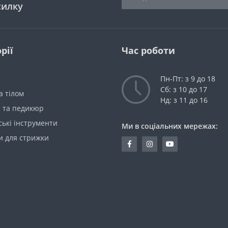
силку
рії
Час роботи
Пн-Пт: з 9 до 18
Сб: з 10 до 17
а тілом
Нд: з 11 до 16
 та педикюр
ькі інструменти
Ми в соціальних мережах:
 для стрижки