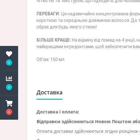
чіткістю та текстурою, що підходить для чоловікі
ПЕРЕВАГИ:
Ця надзвичайно концентрована формул
короткою та середньою довжиною волосся. До то
образ для будь-якого стилю!
БІЛЬШЕ КРАЩЕ:
На відміну від помад на 4 унції
найкращими інгредієнтами, щоб забезпечити вам 
Об'єм: 150 мл
0
0
Доставка
Доставка і оплата:
0
Відправки здійснюються Новою Поштою а
Оплата доставки здійснюється згідно розцінок 