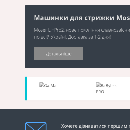
Машинки для стрижки Moser 
Moser Li+Pro2, нове покоління славнозвіс
по всій Україні. Доставка за 1-2 дня!
Детальніше
Хочете дізнаватися першим п