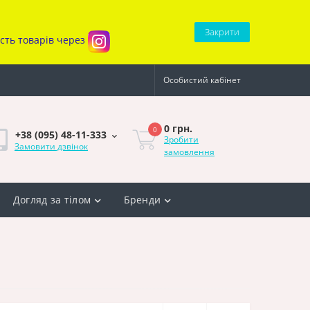
Закрити
ість товарів через
Особистий кабінет
0 грн.
0
+38 (095) 48-11-333
Зробити
Замовити дзвінок
замовлення
Догляд за тілом
Бренди