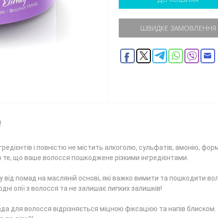
ШВИДКЕ ЗАМОВЛЕННЯ
)
редієнтів і повністю не містить алкоголю, сульфатів, амонію, форм
 те, що ваше волосся пошкоджене різкими інгредієнтами.
у від помад на масляній основі, які важко вимити та пошкодити во
дні олії з волосся та не залишає липких залишків!
а для волосся відрізняється міцною фіксацією та напів блиском.