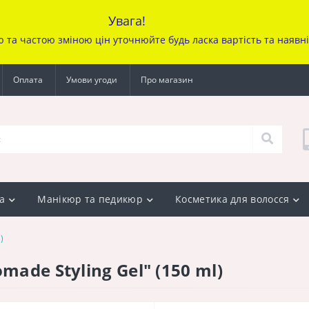
Увага!
ю та частою зміною цін уточ
нюйте будь ласка вартість та наявн
Оплата
Умови угоди
Про магазин
а
Манікюр та педикюр
Косметика для волосся
)
made Styling Gel" (150 ml)