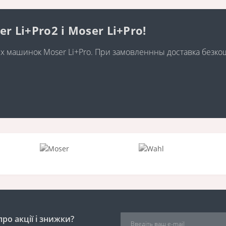
Li+Pro2 і Moser Li+Pro!
них машинок Moser Li+Pro. При замовленнны доставка безк
ро акції і знижки?