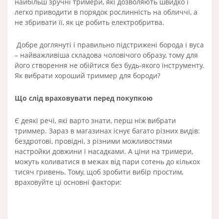
найбільш зручні тримери, які дозволяють швидко і
легко приводити в порядок рослинність на обличчі, а
не збривати її, як це робить електробритва.
Добре доглянуті і правильно підстрижені борода і вуса
– найважливіша складова чоловічого образу, тому для
його створення не обійтися без будь-якого інструменту.
Як вибрати хороший триммер для бороди?
Що слід враховувати перед покупкою
Є деякі речі, які варто знати, перш ніж вибрати
триммер. Зараз в магазинах існує багато різних видів:
бездротові, провідні, з різними можливостями
настройки довжини і насадками. А ціни на тримери,
можуть коливатися в межах від пари сотень до кількох
тисяч гривень. Тому, щоб зробити вибір простим,
враховуйте ці основні фактори: