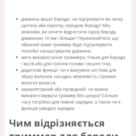
довжина вашої бороди: чи підтримуєте ви легку
щетину або коротку, середню бороду? Або,
можливо, ви хочете відростити гарну бороду,
довжиною 10 мм і більше? Переконайтеся, що
обраний вами триммер буде підтримувати
потрібні налаштування довжини;
мета використання триммера: тільки для бороди
і вусів або для гоління голови і всього тіла;
додаткові функції: чи є вакуумна система для
збору волосків, насадки, можливість стрижки
вологих волосся;
акумуляторний або провідний: чи можна
використовувати тріммер без шнура? Скільки
часу потрібно для повної зарядки, а також чи є
функція швидкої зарядки.
Чим відрізняється
триммер для бороди