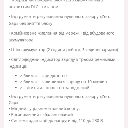
покриттям DLC і титаном
• Інструменти регулювання нульового зазору «Zero
Gap» без зняття блоку
• Комбіноване живлення від мережі і від вбудованого
акумулятора
• Li-ion акумулятор (2 години роботи, 3 години зарядки)
• Світлодіодний індикатор заряду з трьома режимами
індикації:
> блимає - заряджається
> блимає - залишилося заряду на 10 хвилин
> світиться - повністю заряджений
• Інструменти регулювання нульового зазору «Zero
Gap»
• Міцний суцільнометалевий корпус
• Ергономічний і збалансований
• Система адаптації до напруги від 110 до 230 В