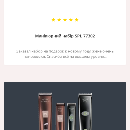
Манікюрний набір SPL 77302
Заказал набор на подарок к новому году, жене очень
понравился. Спасибо всё на высшем уровне...