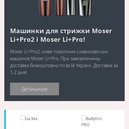
Машинки для стрижки Moser
Li+Pro2 і Moser Li+Pro!
Moser Li+Pro2, нове покоління славнозвісних
машинок Moser Li+Pro. При замовленнны
доставка безкоштовна по всій Україні. Доставка за
1-2 дня!
Детальніше