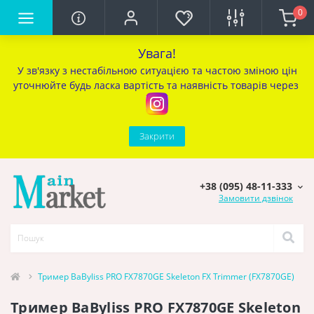
0
Увага!
У зв'язку з нестабільною ситуацією та частою зміною цін
уточ
нюйте будь ласка вартість та наявність товарів через
Закрити
+38 (095) 48-11-333
Замовити дзвінок
Тример BaByliss PRO FX7870GE Skeleton FX Trimmer (FX7870GE)
Тример BaByliss PRO FX7870GE Skeleton