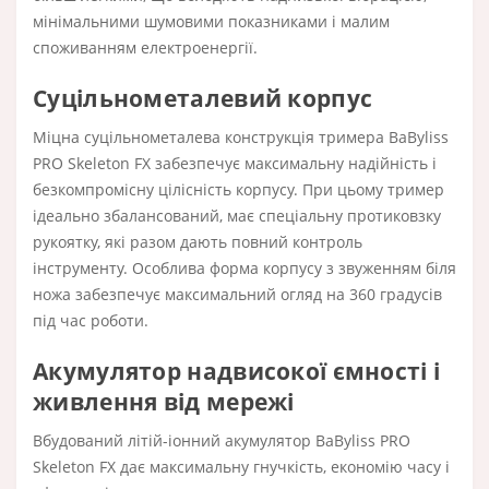
мінімальними шумовими показниками і малим
споживанням електроенергії.
Суцільнометалевий корпус
Міцна суцільнометалева конструкція тримера BaByliss
PRO Skeleton FX забезпечує максимальну надійність і
безкомпромісну цілісність корпусу. При цьому тример
ідеально збалансований, має спеціальну протиковзку
рукоятку, які разом дають повний контроль
інструменту. Особлива форма корпусу з звуженням біля
ножа забезпечує максимальний огляд на 360 градусів
під час роботи.
Акумулятор надвисокої ємності і
живлення від мережі
Вбудований літій-іонний акумулятор BaByliss PRO
Skeleton FX дає максимальну гнучкість, економію часу і