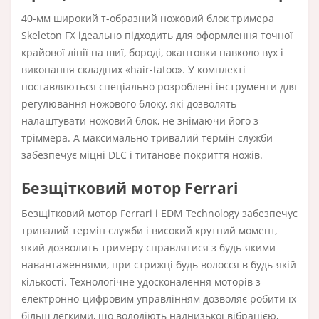
40-мм широкий т-образний ножовий блок тримера
Skeleton FX ідеально підходить для оформлення точної
крайової лінії на шиї, бороді, окантовки навколо вух і
виконання складних «hair-tatoo». У комплекті
поставляються спеціально розроблені інструменти для
регулювання ножового блоку, які дозволять
налаштувати ножовий блок, не знімаючи його з
тріммера. А максимально тривалий термін служби
забезпечує міцні DLC і титанове покриття ножів.
Безщітковий мотор Ferrari
Безщітковий мотор Ferrari і EDM Technology забезпечує
тривалий термін служби і високий крутний момент,
який дозволить тримеру справлятися з будь-якими
навантаженнями, при стрижці будь волосся в будь-якій
кількості. Технологічне удосконалення моторів з
електронно-цифровим управлінням дозволяє робити їх
більш легкими, що володіють наднизької вібрацією,