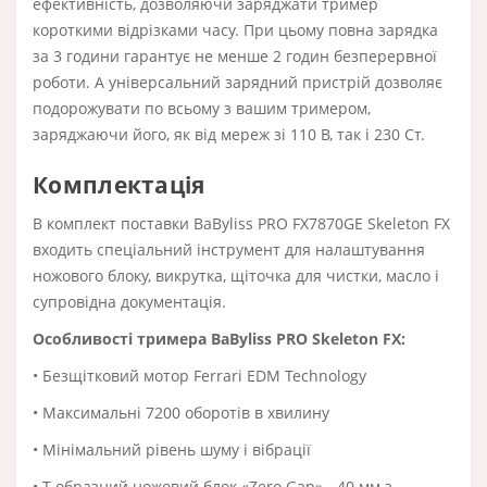
ефективність, дозволяючи заряджати тример
короткими відрізками часу. При цьому повна зарядка
за 3 години гарантує не менше 2 годин безперервної
роботи. А універсальний зарядний пристрій дозволяє
подорожувати по всьому з вашим тримером,
заряджаючи його, як від мереж зі 110 В, так і 230 Ст.
Комплектація
В комплект поставки BaByliss PRO FX7870GE Skeleton FX
входить спеціальний інструмент для налаштування
ножового блоку, викрутка, щіточка для чистки, масло і
супровідна документація.
Особливості тримера BaByliss PRO Skeleton FX:
• Безщітковий мотор Ferrari EDM Technology
• Максимальні 7200 оборотів в хвилину
• Мінімальний рівень шуму і вібрації
• Т-образний ножовий блок «Zero Gap» - 40 мм з