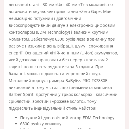
легованої сталі - 30 мм «U» і 40 мм «T» з можливістю
встановити «нульове» прилягання «Zero Gap». Має
неймовірно потужний і довговічний
високопродуктивний двигун з електронно-цифровим
контролером (EDM Technology) і великим крутним
моментом. Забезпечує 6300 рухів леза в хвилину при
разюче низький рівень вібрації, шуму і споживання
енергії! Оснащений літій-ионнным (Li-ion) акумулятор,
який дозволяє працювати без перерв протягом 2
годин і повністю заряджатися за 3 години. При
бажанні, можна підключати мережевий шнур.
Металевий корпус тримера BaByliss PRO FX7880E
виконаний в тому ж стилі, що і знаменита машинка
Barber Spirit. Доступний у трьох кольорах - класичний
сріблястий, золотий і «рожеве золото», тому
підкреслить індивідуальний стиль майстра!
Потужний і довговічний мотор EDM Technology
6300 рухів у хвилину