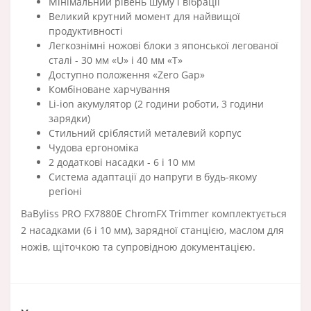
Мінімальний рівень шуму і вібрації
Великий крутний момент для найвищої
продуктивності
Легкознімні ножові блоки з японської легованої
сталі - 30 мм «U» і 40 мм «T»
Доступно положення «Zero Gap»
Комбіноване харчування
Li-ion акумулятор (2 години роботи, 3 години
зарядки)
Стильний сріблястий металевий корпус
Чудова ергономіка
2 додаткові насадки - 6 і 10 мм
Система адаптації до напруги в будь-якому
регіоні
BaByliss PRO FX7880E ChromFX Trimmer комплектується
2 насадками (6 і 10 мм), зарядної станцією, маслом для
ножів, щіточкою та супровідною документацією.