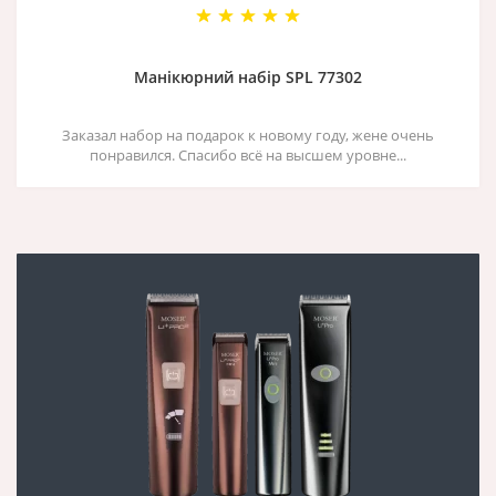
Манікюрний набір SPL 77302
Заказал набор на подарок к новому году, жене очень
понравился. Спасибо всё на высшем уровне...