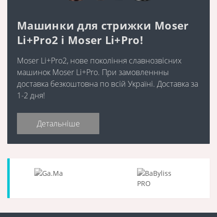
Машинки для стрижки Moser
Li+Pro2 і Moser Li+Pro!
Moser Li+Pro2, нове покоління славнозвісних
машинок Moser Li+Pro. При замовленнны
доставка безкоштовна по всій Україні. Доставка за
1-2 дня!
Детальніше