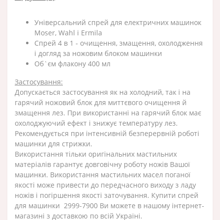
Універсальний спрей для електричних машинок
Moser, Wahl і Ermila
Спрей 4 в 1 - очищення, змащення, охолодження
і догляд за ножовим блоком машинки
Об`єм флакону 400 мл
Застосування:
Допускається застосування як на холодний, так і на
гарячий ножовий блок для миттєвого очищення й
змащення лез. При використанні на гарячий блок має
охолоджуючий ефект і знижує температуру лез.
Рекомендується при інтенсивній безперервній роботі
машинки для стрижки.
Використання тільки оригінальних мастильних
матеріалів гарантує довговічну роботу ножів Вашої
машинки. Використання мастильних масел поганої
якості може привести до передчасного виходу з ладу
ножів і погіршення якості заточування. Купити спрей
для машинки 2999-7900 Ви можете в нашому інтернет-
магазині з доставкою по всій Україні.