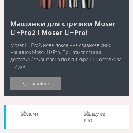
Машинки для стрижки Moser
Li+Pro2 і Moser Li+Pro!
Moser Li+Pro2, нове покоління славнозвісних
машинок Moser Li+Pro. При замовленнны
доставка безкоштовна по всій Україні. Доставка за
1-2 дня!
Детальніше