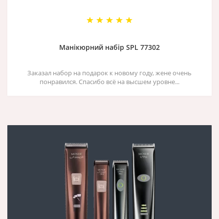
Манікюрний набір SPL 77302
Заказал набор на подарок к новому году, жене очень
понравился. Спасибо всё на высшем уровне...