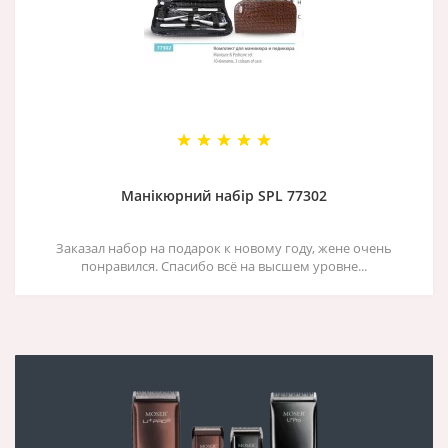
Манікюрний набір SPL 77302
Заказал набор на подарок к новому году, жене очень
понравился. Спасибо всё на высшем уровне...