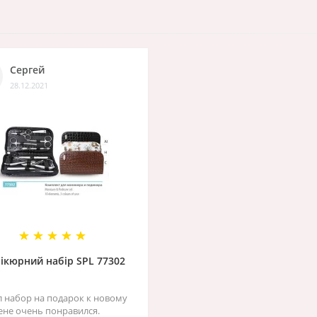
Сергей
28.12.2021
ікюрний набір SPL 77302
л набор на подарок к новому
жене очень понравился.