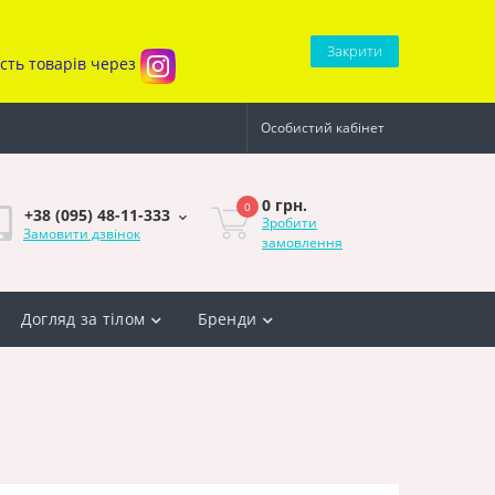
Закрити
ість товарів через
Особистий кабінет
0 грн.
0
+38 (095) 48-11-333
Зробити
Замовити дзвінок
замовлення
Догляд за тілом
Бренди