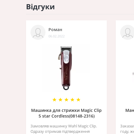
Відгуки
Роман
06.02.2022
Машинка для стрижки Magic Clip
Ман
5 star Cordless(08148-2316)
Замовляв машинку Wahl Magic Clip.
Заказа
Одразу отримав підтвердження
году, 