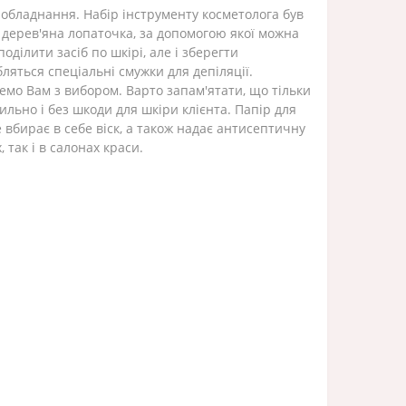
 обладнання. Набір інструменту косметолога був
 дерев'яна лопаточка, за допомогою якої можна
ділити засіб по шкірі, але і зберегти
бляться спеціальні смужки для депіляції.
емо Вам з вибором. Варто запам'ятати, що тільки
льно і без шкоди для шкіри клієнта. Папір для
 вбирає в себе віск, а також надає антисептичну
 так і в салонах краси.