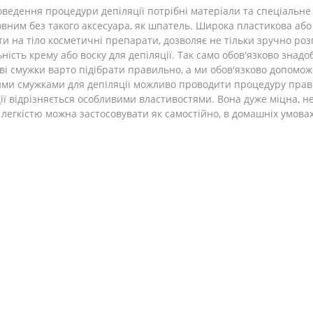
ведення процедури депіляції потрібні матеріали та спеціальне
вним без такого аксесуара, як шпатель. Широка пластикова або
и на тіло косметичні препарати, дозволяє не тільки зручно розпо
ність крему або воску для депіляції. Так само обов'язково знадо
і смужки варто підібрати правильно, а ми обов'язково допомож
ими смужками для депіляції можливо проводити процедуру прави
ії відрізняється особливими властивостями. Вона дуже міцна, не
 з легкістю можна застосовувати як самостійно, в домашніх умовах,