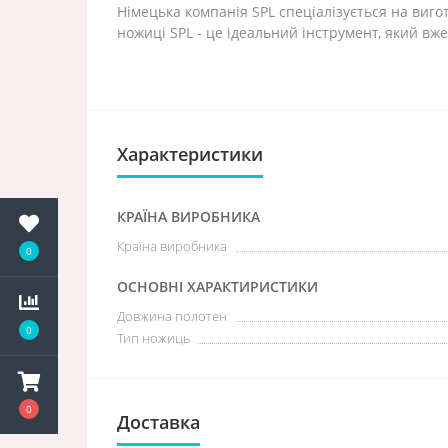
Німецька компанія SPL спеціалізується на виго
ножиці SPL - це ідеальний інструмент, який вж
Характеристики
КРАЇНА ВИРОБНИКА
Країна виробника
0
ОСНОВНІ ХАРАКТИРИСТИКИ
Довжина полотен
0
Тип ножиць
0
Доставка