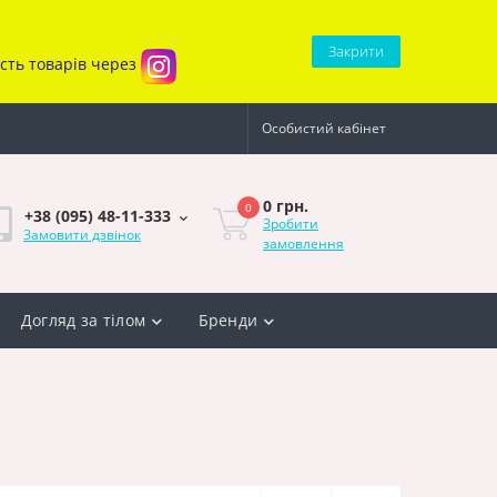
Закрити
ість товарів через
Особистий кабінет
0 грн.
0
+38 (095) 48-11-333
Зробити
Замовити дзвінок
замовлення
Догляд за тілом
Бренди