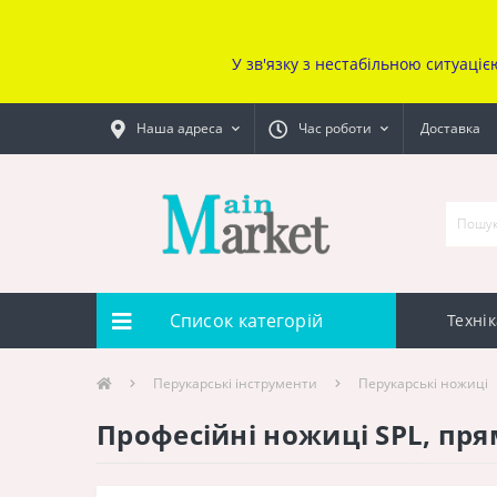
У зв'язку з нестабільною ситуаціє
Наша адреса
Час роботи
Доставка
Список категорій
Технік
Перукарcькі інструменти
Перукарські ножиці
Професійні ножиці SPL, прям