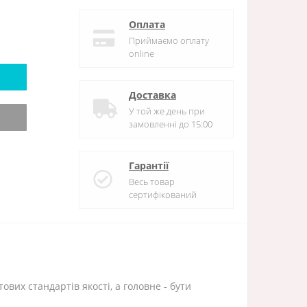
Оплата
Приймаємо оплату
online
Доставка
У той же день при
замовленні до 15:00
Гарантії
Весь товар
сертифікований
ових стандартів якості, а головне - бути