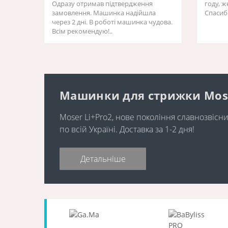
Одразу отримав підтвердження
году, 
замовлення. Машинка надійшла
Спасиб
через 2 дні. В роботі машинка чудова.
Всім рекомендую!..
Машинки для стрижки Moser 
Moser Li+Pro2, нове покоління славнозвіс
по всій Україні. Доставка за 1-2 дня!
Детальніше