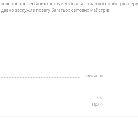
товленні професійних інструментів для справжніх майстрів перу
е давно заслужив повагу багатьох світових майстрів
Німеччина
5.5"
Прямі