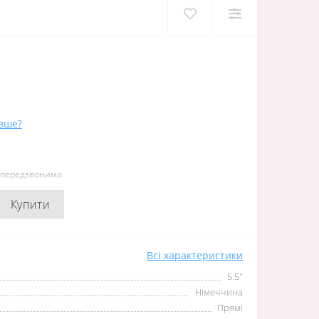
вше?
и передзвонимо
Купити
Всі характеристики
5.5"
Німеччина
Прямі