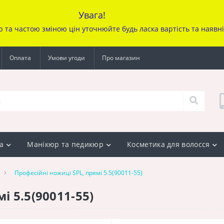
Увага!
ю та частою зміною цін уточ
нюйте будь ласка вартість та наявн
Оплата
Умови угоди
Про магазин
а
Манікюр та педикюр
Косметика для волосся
Професійні ножиці SPL, прямі 5.5(90011-55)
і 5.5(90011-55)