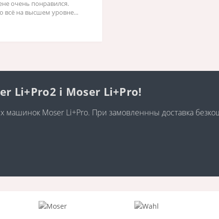
жене очень понравился.
о всё на высшем уровне...
Li+Pro2 і Moser Li+Pro!
них машинок Moser Li+Pro. При замовленнны доставка безк