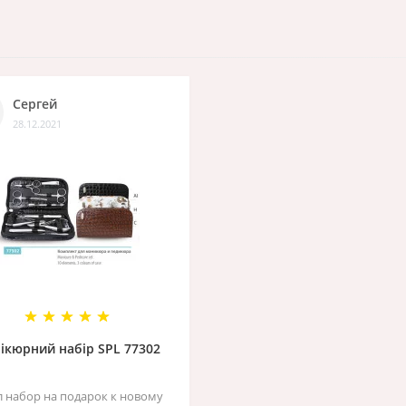
Сергей
28.12.2021
ікюрний набір SPL 77302
л набор на подарок к новому