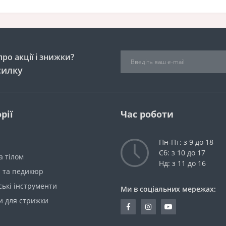
ро акції і знижки?
силку
рії
Час роботи
Пн-Пт: з 9 до 18
Сб: з 10 до 17
а тілом
Нд: з 11 до 16
 та педикюр
ькі інструменти
Ми в соціальних мережах:
 для стрижки