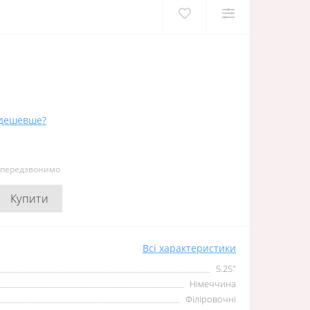
дешевше?
и передзвонимо
Купити
Всі характеристики
5.25″
Німеччина
Філіровочні