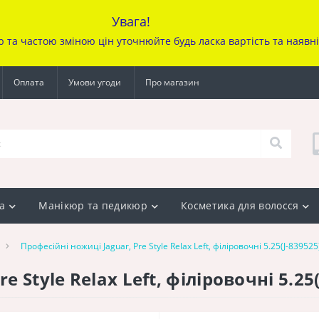
Увага!
ю та частою зміною цін уточ
нюйте будь ласка вартість та наявн
Оплата
Умови угоди
Про магазин
а
Манікюр та педикюр
Косметика для волосся
Професійні ножиці Jaguar, Pre Style Relax Left, філіровочні 5.25(J-839525
e Style Relax Left, філіровочні 5.25