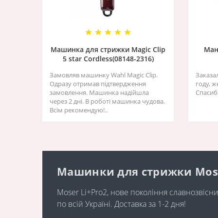
Машинка для стрижки Magic Clip
Ман
5 star Cordless(08148-2316)
Замовляв машинку Wahl Magic Clip.
Заказа
Одразу отримав підтвердження
году, 
замовлення. Машинка надійшла
Спасиб
через 2 дні. В роботі машинка чудова.
Всім рекомендую!..
Машинки для стрижки Moser 
Moser Li+Pro2, нове покоління славнозвіс
по всій Україні. Доставка за 1-2 дня!