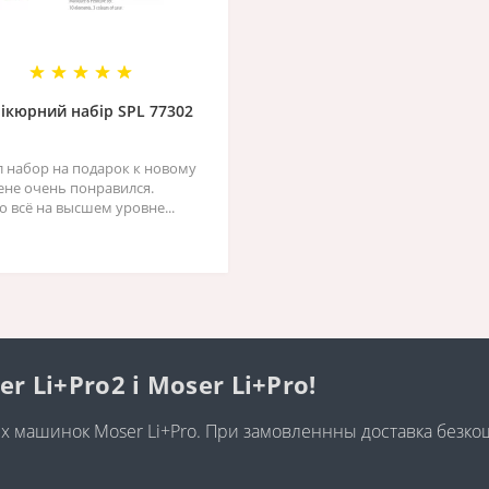
ікюрний набір SPL 77302
л набор на подарок к новому
жене очень понравился.
о всё на высшем уровне...
Li+Pro2 і Moser Li+Pro!
них машинок Moser Li+Pro. При замовленнны доставка безк