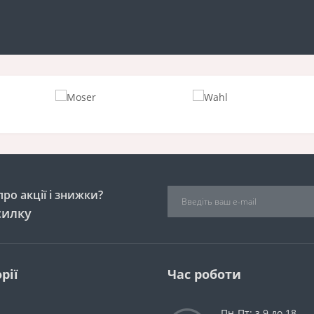
ро акції і знижки?
силку
рії
Час роботи
Пн-Пт: з 9 до 18