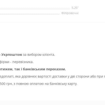
5.25″
Філіровочні
бо Укрпоштою
за вибором клієнта.
фірми - перевізника.
ижем, так і банківським переказом.
оплаті, яка дорівнює вартості доставки у дві сторони або при 
500 грн, з повною оплатою на банківську карту.