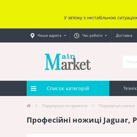
У зв'язку з нестабільною ситуаціє
Наша адреса
Час роботи
Доставка
Список категорій
Технік
Перукарcькі інструменти
Перукарські ножиці
Професійні ножиці Jaguar, Pr