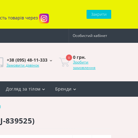
Закрити
ість товарів через
Особистий кабінет
0 грн.
0
+38 (095) 48-11-333
Зробити
Замовити дзвінок
замовлення
Догляд за тілом
Бренди
)
(J-839525)