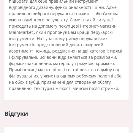
підібрати для себе правильний інструмент
відповідного дизайну, функціональності і ціни. Адже
правильно вибрані перукарські ножиці - обов'язкова
умова відмінного результату. Саме в такій ситуації
приходить на допомогу покупцеві інтернет-магазин
MainMarket
, який пропонує Вам кращі перукарскі
інструменти. На сучасному ринку перукарських
інструментів представлений досить широкий
асортимент ножиць, розділених на дві категорії: прямі
і філірувальні. Всі вони відрізняються за розмірами,
формою захоплення, матеріалу і ріжучою кромкою.
Прямі ножиці мають рівні і гострі леза, на відміну від
філірувальних, у яких на одному робочому полотні або
на обох є зубці, призначені для створення обсягу,
правильної текстури і м'якості зачіски після стрижки.
Відгуки