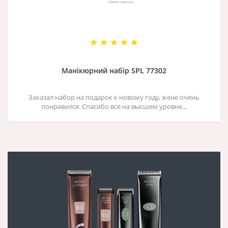
Манікюрний набір SPL 77302
Заказал набор на подарок к новому году, жене очень
понравился. Спасибо всё на высшем уровне...