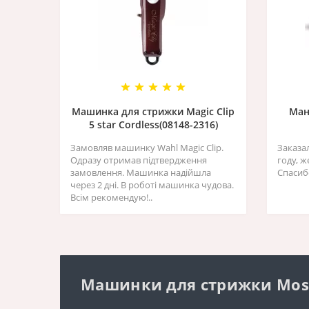
Машинка для стрижки Magic Clip
Ман
5 star Cordless(08148-2316)
Замовляв машинку Wahl Magic Clip.
Заказа
Одразу отримав підтвердження
году, 
замовлення. Машинка надійшла
Спасиб
через 2 дні. В роботі машинка чудова.
Всім рекомендую!..
Машинки для стрижки Moser 