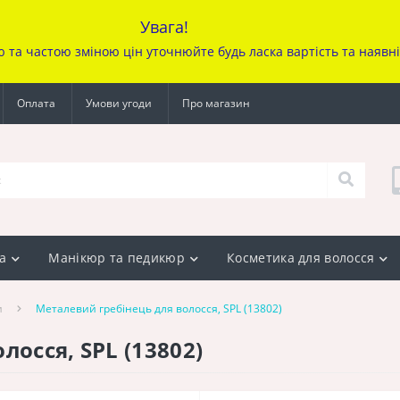
Увага!
ю та частою зміною цін уточ
нюйте будь ласка вартість та наявн
Оплата
Умови угоди
Про магазин
а
Манікюр та педикюр
Косметика для волосся
и
Металевий гребінець для волосся, SPL (13802)
осся, SPL (13802)