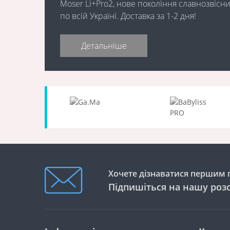
Moser Li+Pro2, нове покоління славнозвіс
по всій Україні. Доставка за 1-2 дня!
Детальніше
Хочете дізнаватися першим п
Підпишіться на нашу роз