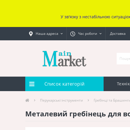
У зв'язку з нестабільною ситуаціє
Наша адреса
Час роботи
Доставка
Список категорій
Технік
Перукарcькі інструменти
Гребінці та Брашинг
Металевий гребінець для вол