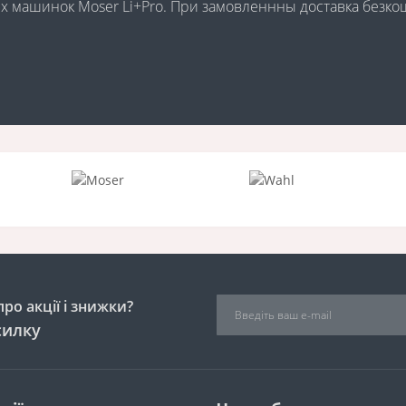
них машинок Moser Li+Pro. При замовленнны доставка безк
ро акції і знижки?
силку