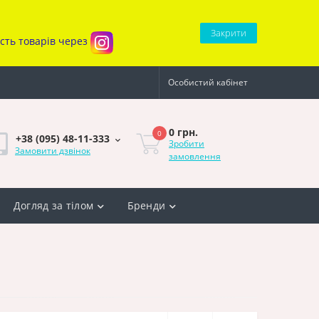
Закрити
ість товарів через
Особистий кабінет
0 грн.
0
+38 (095) 48-11-333
Зробити
Замовити дзвінок
замовлення
Догляд за тілом
Бренди