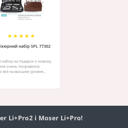
ікюрний набір SPL 77302
л набор на подарок к новому
жене очень понравился.
о всё на высшем уровне...
Li+Pro2 і Moser Li+Pro!