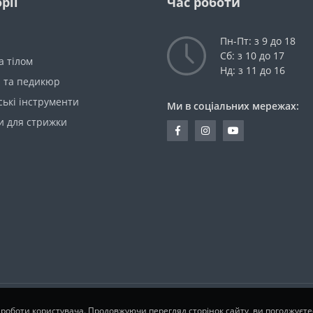
рії
Час роботи
Пн-Пт: з 9 до 18
Сб: з 10 до 17
а тілом
Нд: з 11 до 16
 та педикюр
ькі інструменти
Ми в соціальних мережах:
 для стрижки
 роботи користувача. Продовжуючи перегляд сторінок сайту, ви погоджуєт