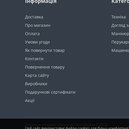
Інформація
Катего
Доставка
Техніка
Про магазин
Догляд з
Оплата
Манікюр
Умови угоди
Перукарc
Як повернути товар
Машинки
Контакти
Повернення товару
Карта сайту
Виробники
Подарункові сертифікати
Акції
Розробка інтернет магазинів
MainMarket © 2026
Цей сайт використовує файли cookies для більш комфортної