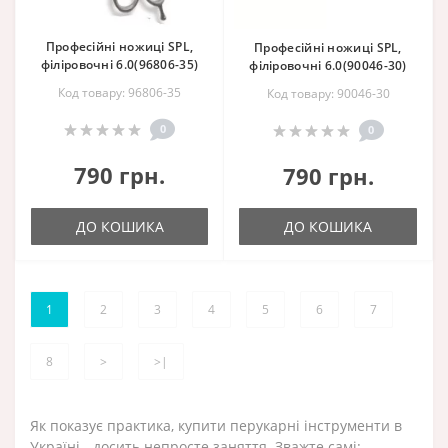
Професійні ножиці SPL,
Професійні ножиці SPL,
філіровочні 6.0(96806-35)
філіровочні 6.0(90046-30)
Код товару: 96806-35
Код товару: 90046-30
0
0
790 грн.
790 грн.
ДО КОШИКА
ДО КОШИКА
1
2
3
4
5
6
7
8
>
>|
Як показує практика, купити перукарні інструменти в
Україні - досить непросте заняття. Зважте самі: