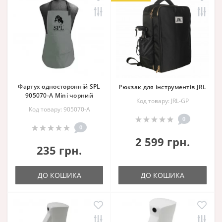
Фартух односторонній SPL
Рюкзак для інструментів JRL
905070-A Mini чорний
Код товару: JRL-GP
Код товару: 905070-A
0
0
2 599 грн.
235 грн.
ДО КОШИКА
ДО КОШИКА