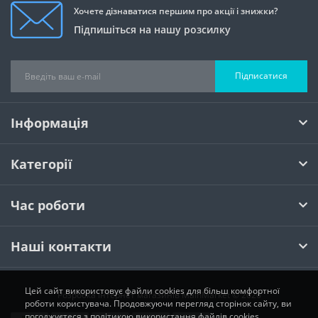
Хочете дізнаватися першим про акції і знижки?
Підпишіться на нашу розсилку
Підписатися
Інформація
Категорії
Час роботи
Наші контакти
Цей сайт використовує файли cookies для більш комфортної
Розробка інтернет магазинів
MainMarket © 2026
роботи користувача. Продовжуючи перегляд сторінок сайту, ви
погоджуєтеся з політикою використання файлів cookies.