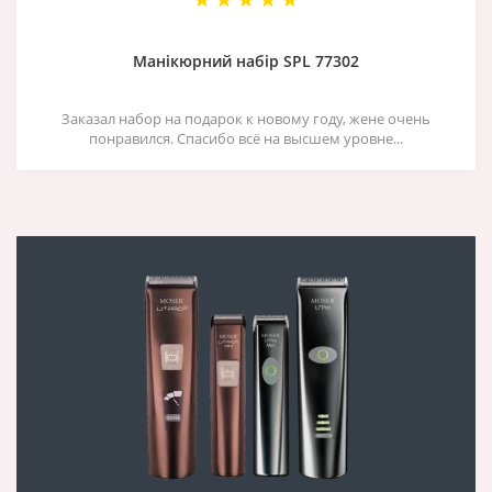
Манікюрний набір SPL 77302
Заказал набор на подарок к новому году, жене очень
понравился. Спасибо всё на высшем уровне...