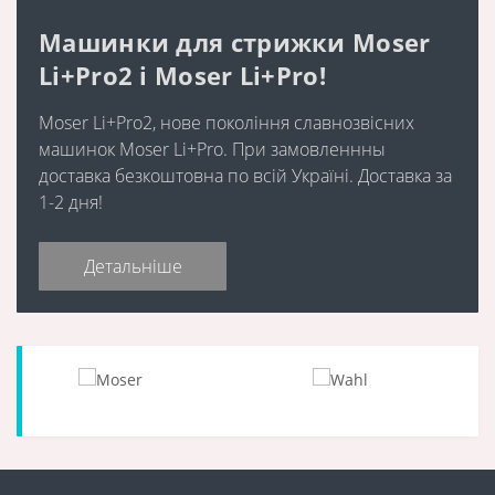
Машинки для стрижки Moser
Li+Pro2 і Moser Li+Pro!
Moser Li+Pro2, нове покоління славнозвісних
машинок Moser Li+Pro. При замовленнны
доставка безкоштовна по всій Україні. Доставка за
1-2 дня!
Детальніше