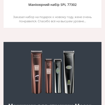
Манікюрний набір SPL 77302
Заказал набор на подарок к новому году, жене очень
понравился. Спасибо всё на высшем уровне...