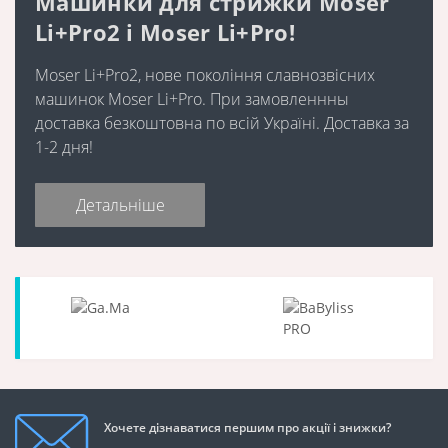
Машинки для стрижки Moser
Li+Pro2 і Moser Li+Pro!
Moser Li+Pro2, нове покоління славнозвісних
машинок Moser Li+Pro. При замовленнны
доставка безкоштовна по всій Україні. Доставка за
1-2 дня!
Детальніше
Хочете дізнаватися першим про акції і знижки?