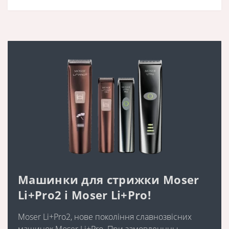
Машинки для стрижки Moser
Li+Pro2 і Moser Li+Pro!
Moser Li+Pro2, нове покоління славнозвісних
машинок Moser Li+Pro. При замовленнны