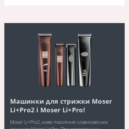
Машинки для стрижки Moser
Li+Pro2 і Moser Li+Pro!
Moser Li+Pro2, нове покоління славнозвісних
машинок Moser Li+Pro. При замовленнны