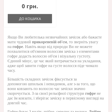
0 грн.
ДО КОШИКА
Якщо Ви любителька незвичайних зачісок або бажаєте
мати чудовий
прикореневій об'єм
, то зверніть увагу
на
гофре
. Навіть якщо від природи Ви не можете
похвалитися об'ємним волоссям зачіска з елементами
гофре
додасть волоссю об'єм і візуальну густоту.
Єдиний мінус, це час який витрачається на укладання,
адже щоб завити гофре на густе волосся піде чимало
часу.
Більшість складних зачісок фіксується за
допомогою
шпильок
і
невидимок, але з-за того, що
вони ковзають по волоссю час зачіски значно
скорочується. З-за своєї рельєфної структури
гофре
не
дає їм ковзати, і зберігає зачіску в первісному вигляді на
довгий час.
Гофре буває 3 видів: дрібне, середнє та велике.
Дрібне