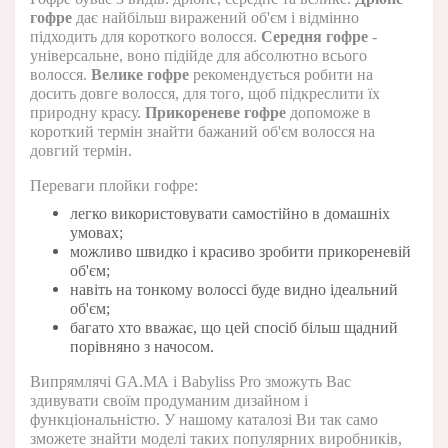
гофре
дає найбільш виражений об'єм і відмінно
підходить для короткого волосся.
Середня гофре
-
універсальне, воно підійде для абсолютно всього
волосся.
Велике гофре
рекомендується робити на
досить довге волосся, для того, щоб підкреслити їх
природну красу.
Прикореневе гофре
допоможе в
короткий термін знайти бажаний об'єм волосся на
довгий термін.
Переваги плойки гофре:
легко використовувати самостійно в домашніх
умовах;
можливо швидко і красиво зробити прикореневій
об'єм;
навіть на тонкому волоссі буде видно ідеальний
об'єм;
багато хто вважає, що цей спосіб більш щадний
порівняно з начосом.
Випрямлячі
GA
.
MA
і
Babyliss
Pro
зможуть Вас
здивувати своїм продуманим дизайном і
функціональністю. У нашому каталозі Ви так само
зможете знайти моделі таких популярних виробників,