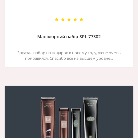
Манікюрний набір SPL 77302
Заказал набор на подарок к новому году, жене очень
понравился. Спасибо всё на высшем уровне...