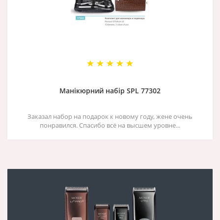
Манікюрний набір SPL 77302
Заказал набор на подарок к новому году, жене очень
понравился. Спасибо всё на высшем уровне...