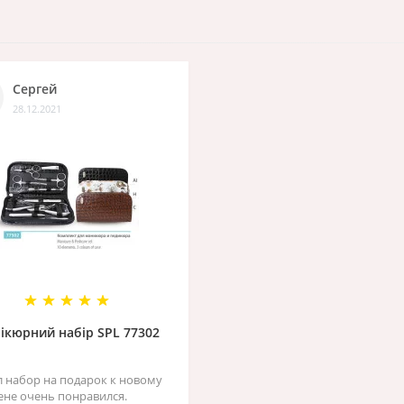
Сергей
28.12.2021
ікюрний набір SPL 77302
л набор на подарок к новому
жене очень понравился.