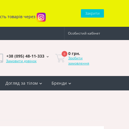
Закрити
ість товарів через
Особистий кабінет
0 грн.
0
+38 (095) 48-11-333
Зробити
Замовити дзвінок
замовлення
Догляд за тілом
Бренди