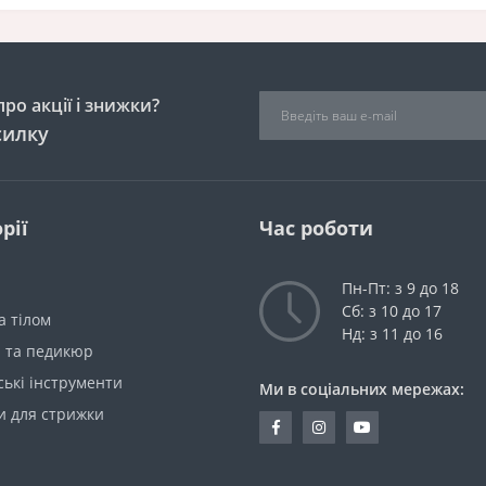
ро акції і знижки?
силку
рії
Час роботи
Пн-Пт: з 9 до 18
Сб: з 10 до 17
а тілом
Нд: з 11 до 16
 та педикюр
ькі інструменти
Ми в соціальних мережах:
 для стрижки