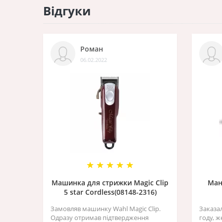
Відгуки
Роман
06.02.2022
Машинка для стрижки Magic Clip
Ман
5 star Cordless(08148-2316)
Замовляв машинку Wahl Magic Clip.
Заказа
Одразу отримав підтвердження
году, 