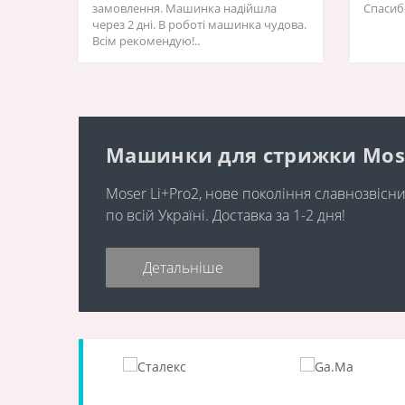
замовлення. Машинка надійшла
Спасиб
через 2 дні. В роботі машинка чудова.
Всім рекомендую!..
Машинки для стрижки Moser 
Moser Li+Pro2, нове покоління славнозвіс
по всій Україні. Доставка за 1-2 дня!
Детальніше