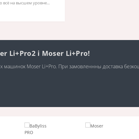
о всё на высшем уровне...
Li+Pro2 і Moser Li+Pro!
них машинок Moser Li+Pro. При замовленнны доставка безк