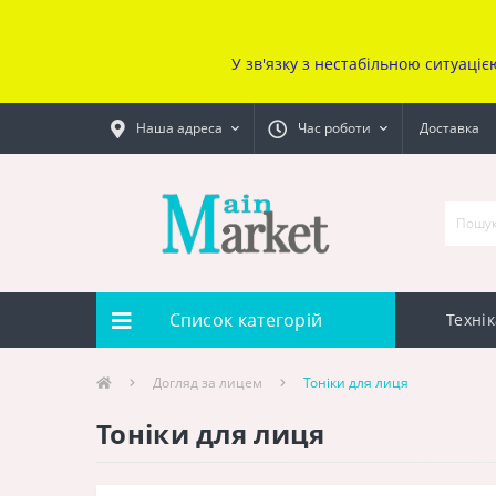
У зв'язку з нестабільною ситуаціє
Наша адреса
Час роботи
Доставка
Список категорій
Технік
Догляд за лицем
Тоніки для лиця
Тоніки для лиця