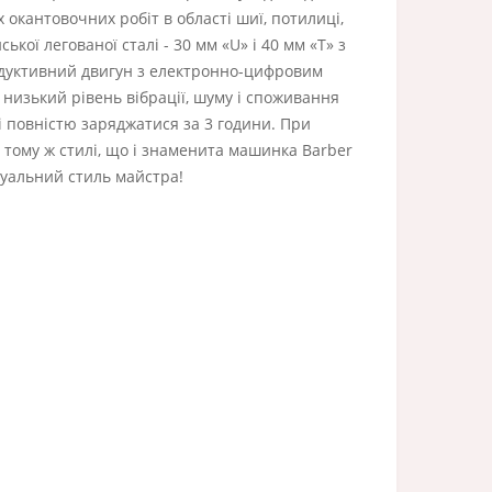
окантовочних робіт в області шиї, потилиці,
ої легованої сталі - 30 мм «U» і 40 мм «T» з
одуктивний двигун з електронно-цифровим
низький рівень вібрації, шуму і споживання
і повністю заряджатися за 3 години. При
тому ж стилі, що і знаменита машинка Barber
ідуальний стиль майстра!