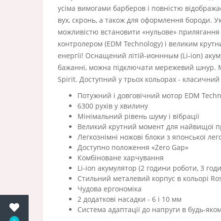
усіма вимогами барберов і повністю відображає
вух, скронь, а також для оформлення бороди. У
можливістю встановити «нульове» прилягання 
контролером (EDM Technology) і великим крутн
енергії! Оснащений літій-ионнным (Li-ion) аку
бажанні, можна підключати мережевий шнур. М
Spirit. Доступний у трьох кольорах - класичний
Потужний і довговічний мотор EDM Techn
6300 рухів у хвилину
Мінімальний рівень шуму і вібрації
Великий крутний момент для найвищої п
Легкознімні ножові блоки з японської лего
Доступно положення «Zero Gap»
Комбіноване харчування
Li-ion акумулятор (2 години роботи, 3 год
Стильний металевий корпус в кольорі Ro
Чудова ергономіка
2 додаткові насадки - 6 і 10 мм
Система адаптації до напруги в будь-яком
0