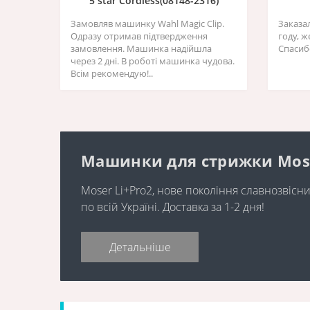
5 star Cordless(08148-2316)
Замовляв машинку Wahl Magic Clip.
Заказа
Одразу отримав підтвердження
году, 
замовлення. Машинка надійшла
Спасиб
через 2 дні. В роботі машинка чудова.
Всім рекомендую!..
Машинки для стрижки Moser 
Moser Li+Pro2, нове покоління славнозвіс
по всій Україні. Доставка за 1-2 дня!
Детальніше