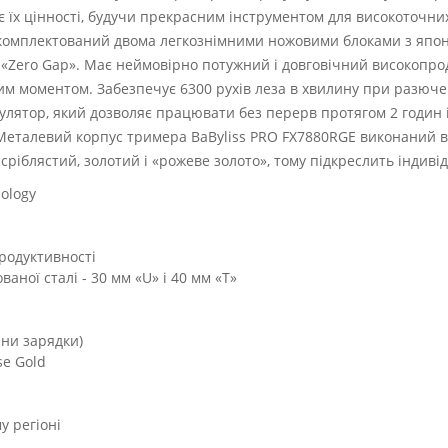
 їх цінності, будучи прекрасним інструментом для високоточних 
комплектований двома легкознімними ножовими блоками з японськ
«Zero Gap». Має неймовірно потужний і довговічний високопр
им моментом. Забезпечує 6300 рухів леза в хвилину при разюче 
мулятор, який дозволяє працювати без перерв протягом 2 годин 
еталевий корпус тримера BaByliss PRO FX7880RGE виконаний в 
 сріблястий, золотий і «рожеве золото», тому підкреслить індив
ology
родуктивності
ваної сталі - 30 мм «U» і 40 мм «T»
ини зарядки)
se Gold
у регіоні