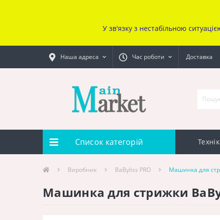
У зв'язку з нестабільною ситуаціє
Наша адреса
Час роботи
Доставка
Список категорій
Технік
Виробник
BaByliss PRO
Машинка для стри
Машинка для стрижки BaByl