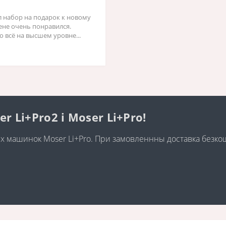
л набор на подарок к новому
жене очень понравился.
о всё на высшем уровне...
Li+Pro2 і Moser Li+Pro!
них машинок Moser Li+Pro. При замовленнны доставка безк