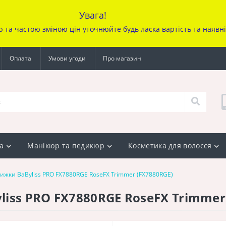
Увага!
ю та частою зміною цін уточ
нюйте будь ласка вартість та наявн
Оплата
Умови угоди
Про магазин
а
Манікюр та педикюр
Косметика для волосся
жки BaByliss PRO FX7880RGE RoseFX Trimmer (FX7880RGE)
iss PRO FX7880RGE RoseFX Trimmer