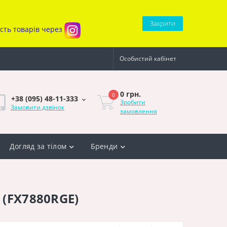
Закрити
ість товарів через
Особистий кабінет
0 грн.
0
+38 (095) 48-11-333
Зробити
Замовити дзвінок
замовлення
Догляд за тілом
Бренди
 (FX7880RGE)